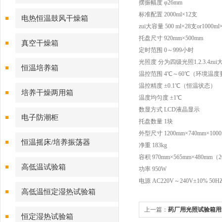
摆振幅度 φ26mm
标准配置 2000ml×12支
电热恒温鼓风干燥箱
zui大容量 500 ml×28支or1000ml×
托盘尺寸 920mm×500mm
真空干燥箱
定时范围 0～999小时
光照度 分为四级光照1.2.3.4zui大
恒温培养箱
温控范围 4℃～60℃（环境温度
温控精度 ±0.1℃（恒温状态）
培养干燥两用箱
温度均匀度 ±1℃
数显方式 LCD液晶显示
电子防潮柜
托盘数量 1块
外型尺寸 1200mm×740mm×100
恒温摇床/培养振荡器
净重 183kg
容积 970mm×565mm×480mm（2
高低温试验箱
功率 950W
电源 AC220V～240V±10% 50H
高低温恒定湿热试验箱
上一篇：
药厂用光照试验箱用
恒定湿热试验箱