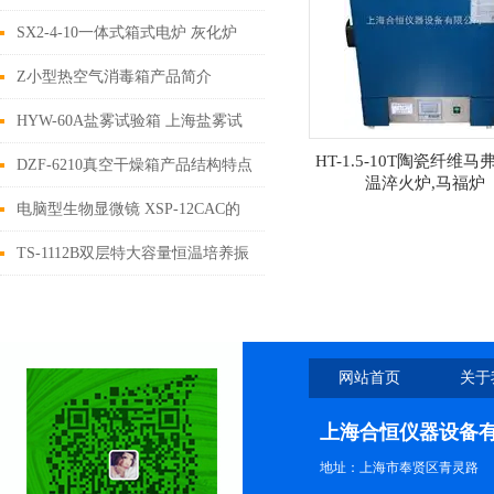
统自整定设置
SX2-4-10一体式箱式电炉 灰化炉
Z小型热空气消毒箱产品简介
HYW-60A盐雾试验箱 上海盐雾试
HT-1.5-10T陶瓷纤维马
验机的产品用途
DZF-6210真空干燥箱产品结构特点
温淬火炉,马福炉
电脑型生物显微镜 XSP-12CAC的
简介
TS-1112B双层特大容量恒温培养振
荡器 上海双层摇床 大容量振荡器
培养摇床的详细资料
网站首页
关于
上海合恒仪器设备
地址：上海市奉贤区青灵路