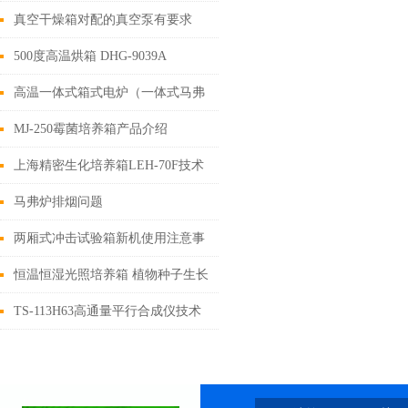
真空干燥箱对配的真空泵有要求
吗？什么样的效果好？
500度高温烘箱 DHG-9039A
高温一体式箱式电炉（一体式马弗
炉）系列产品特点
MJ-250霉菌培养箱产品介绍
上海精密生化培养箱LEH-70F技术
参数
马弗炉排烟问题
两厢式冲击试验箱新机使用注意事
项
恒温恒湿光照培养箱 植物种子生长
箱 种子发芽箱
TS-113H63高通量平行合成仪技术
参数