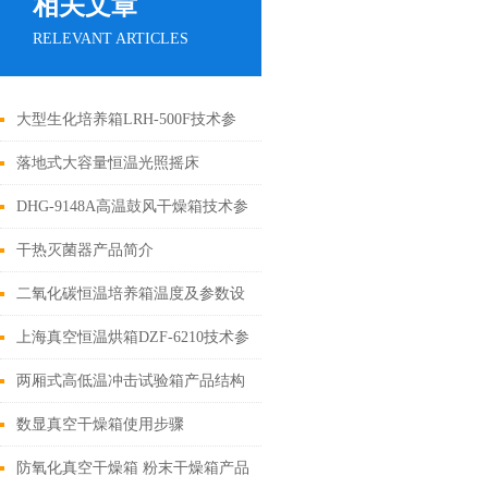
相关文章
RELEVANT ARTICLES
大型生化培养箱LRH-500F技术参
数
落地式大容量恒温光照摇床
DHG-9148A高温鼓风干燥箱技术参
数及产品介绍
干热灭菌器产品简介
二氧化碳恒温培养箱温度及参数设
定
上海真空恒温烘箱DZF-6210技术参
数
两厢式高低温冲击试验箱产品结构
数显真空干燥箱使用步骤
防氧化真空干燥箱 粉末干燥箱产品