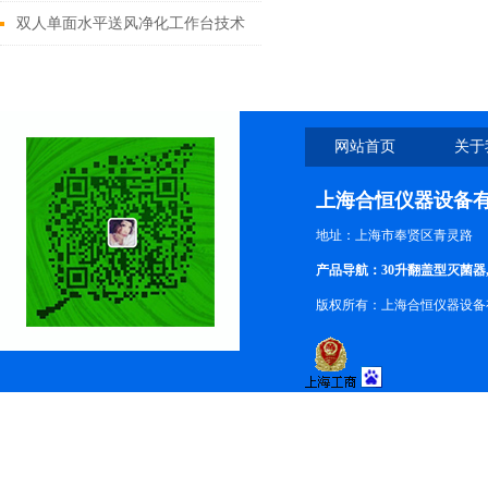
安装调试
双人单面水平送风净化工作台技术
参数说明
网站首页
关于
上海合恒仪器设备
地址：上海市奉贤区青灵路
产品导航：30升翻盖型灭菌器
版权所有：上海合恒仪器设备