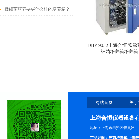
吗？
做细菌培养要买什么样的培养箱？
DHP-9032上海合恒 实验
细菌培养箱培养箱
网站首页
关于
上海合恒仪器设备
地址：上海市奉贤区青灵路
产品导航：细菌培养箱,上海