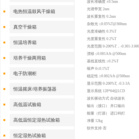
波长准确度 ±0.5nm
光谱带宽 2nm
电热恒温鼓风干燥箱
波长重复性 0.2nm
杂散光 ≤0.05%T@360nm
真空干燥箱
光度准确性 0.3%T
光度重复性 0.2%T
恒温培养箱
光度范围 0-200%T，-0.301-3.00
漂移 ≤0.001A/h @500nm
培养干燥两用箱
基线直线性 ≤0.2%T
噪声 0≤0.1%T
电子防潮柜
稳定性 ±0.002A/h @500nm
显示范围 0-200%T, -0.3-3A
恒温摇床/培养振荡器
显示系统 128*64位LCD
波长驱动方式 自动波长
高低温试验箱
输出（接口） 并口输出
能量（灯源） 进口钨灯
高低温恒定湿热试验箱
净重 12kg
软件支持 否
恒定湿热试验箱