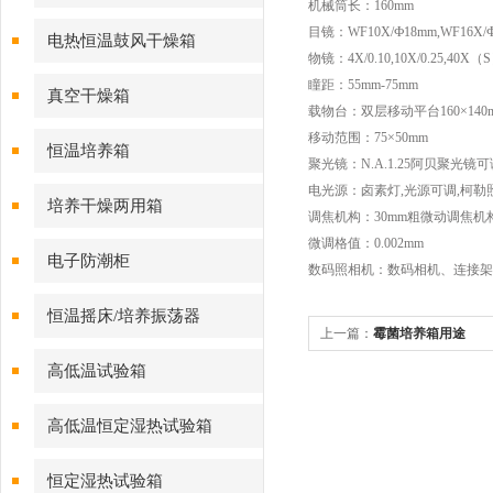
机械筒长：160mm
目镜：WF10X/Ф18mm,WF16X/
电热恒温鼓风干燥箱
物镜：4X/0.10,10X/0.25,40X（S）
瞳距：55mm-75mm
真空干燥箱
载物台：双层移动平台160×140
移动范围：75×50mm
恒温培养箱
聚光镜：N.A.1.25阿贝聚光
电光源：卤素灯,光源可调,柯勒
培养干燥两用箱
调焦机构：30mm粗微动调焦
微调格值：0.002mm
电子防潮柜
数码照相机：数码相机、连接架及
恒温摇床/培养振荡器
上一篇：
霉菌培养箱用途
高低温试验箱
高低温恒定湿热试验箱
恒定湿热试验箱