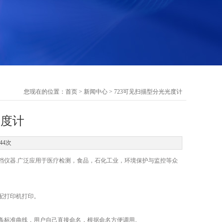
您现在的位置：
首页
>
新闻中心
> 723可见扫描型分光光度计
光度计
44次
的同档仪器.广泛应用于医疗检测，食品，石化工业，环境保护与监控等众
选配打印机打印。
00条标准曲线，用户自己直接命名，根据命名方便调用。