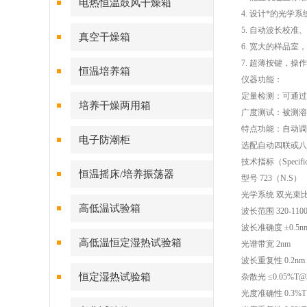
电热恒温鼓风干燥箱
4. 设计*的光学
5. 自动波长校准
真空干燥箱
6. 宽大的样品室
7. 超薄按键，操
恒温培养箱
仪器功能：
定量检测：可通过
培养干燥两用箱
广度测试：被测溶
特点功能：自动调
电子防潮柜
选配自动四联或八
技术指标（Specific
恒温摇床/培养振荡器
型号 723（N.S）
光学系统 双光束
高低温试验箱
波长范围 320-110
波长准确度 ±0.5n
高低温恒定湿热试验箱
光谱带宽 2nm
波长重复性 0.2nm
恒定湿热试验箱
杂散光 ≤0.05%T@
光度准确性 0.3%T