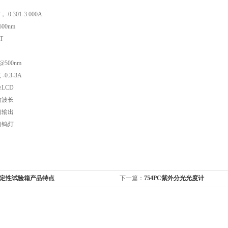
-0.301-3.000A
500nm
T
 @500nm
-0.3-3A
位LCD
动波长
口输出
口钨灯
定性试验箱产品特点
下一篇：
754PC紫外分光光度计