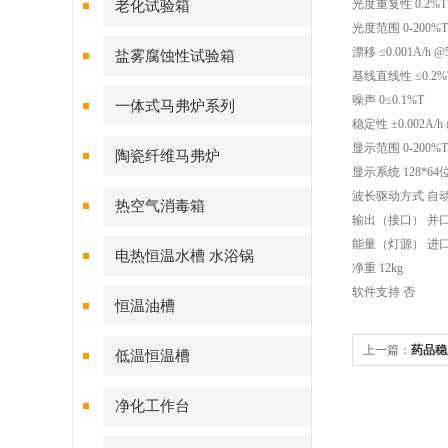
光度重复性 0.2%T
老化试验箱
光度范围 0-200%T，
漂移 ≤0.001A/h @
盐雾腐蚀性试验箱
基线直线性 ≤0.2%
噪声 0≤0.1%T
一体式马弗炉系列
稳定性 ±0.002A/h
显示范围 0-200%T, 
陶瓷纤维马弗炉
显示系统 128*64
波长驱动方式 自
热空气消毒箱
输出（接口） 并
能量（灯源） 进
电热恒温水槽 水浴锅
净重 12kg
软件支持 否
恒温油槽
上一篇：
药品稳
低温恒温槽
净化工作台