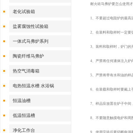
耐火砖马弗炉要怎么使用才
老化试验箱
1、不要超过电阻炉的最高
盐雾腐蚀性试验箱
2、在装料和取样时一定要切
一体式马弗炉系列
3、装料和取样时，炉门的开
陶瓷纤维马弗炉
4、严禁将任何液体注入炉
热空气消毒箱
5、严禁将带有水和油的样品
电热恒温水槽 水浴锅
6、在装载和取样时要戴上手
恒温油槽
7、样品应放置在炉子中间
低温恒温槽
8、不要随意触摸电炉和周
净化工作台
9、使用完毕后要切断电源