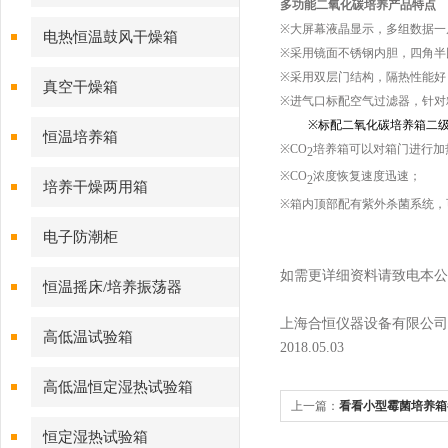
多功能二氧化碳培养产品特点
※
大屏幕液晶显示，多组数据一
电热恒温鼓风干燥箱
※
采用镜面不锈钢内胆，四角半
※
采用双层门结构，隔热性能好
真空干燥箱
※
进气口标配空气过滤器，针对粒径
※
标配
二氧化碳培养箱二
恒温培养箱
※
CO
培养箱可以对箱门进行加
2
※
CO
浓度恢复速度迅速；
2
培养干燥两用箱
※
箱内顶部配有紫外杀菌系统，
电子防潮柜
如需更详细资料请致电本公
恒温摇床/培养振荡器
上海合恒仪器设备有限公司
高低温试验箱
2018.05.03
高低温恒定湿热试验箱
上一篇：
看看小型霉菌培养箱
恒定湿热试验箱