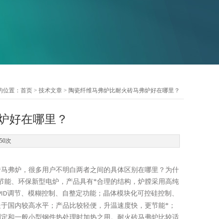
的位置：
首页
>
技术文章
> 陶瓷纤维马弗炉比耐火砖马弗炉好在哪里？
炉好在哪里？
50次
砖马弗炉，很多用户不明白两者之间的具体区别在哪里？为什
节能、环保新型电炉，产品具有*合理的结构，炉膛采用高纯
调节、模糊控制、自整定功能；晶体模块化可控硅控制、
PID
于国内较高水平；产品比较轻便，升温速度快，更节能*；
测定和一般小型钢件热处理时加热之用。耐火砖马弗炉比较适