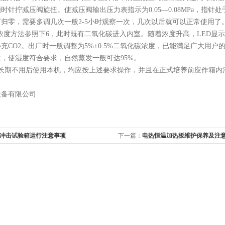
时针拧减压阀旋扭。使减压阀输出压力表指示为0.05—0.08MPa，指
归零，需要多调几次一般2-5小时观察一次，几次以后就可以正常使用
浓度方法参照下6，此时既有二氧化碳进入内室。随着浓度升高，LED显
充CO2。出厂时一般调整为5%±0.5%二氧化碳浓度，已能满足广大用户
，使湿度符合要求，自然蒸发一般可达95%。
或长期不用后使用本机，均应按上述要求操作，并且在正式培养前应作箱内
设备有限公司
冲击试验箱运行注意事项
下一篇：
电热恒温加热板维护保养及注