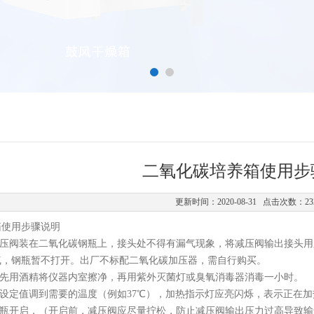
二氧化碳培养箱使用步
更新时间：2020-08-31 点击次数：23
箱
使用
步骤
说明
碳减压阀装在二氧化碳钢瓶上，接头处不得有漏气现象，将减压阀输出接头
气，钢瓶暂不打开。出厂不标配二氧化碳加压器，需自行购买。
，先用酒精将仪器内室擦净，再用紫外灭菌灯或臭氧消毒器消毒一小时。
度设定值调到需要的温度（例如37℃），加热指示灯应亮闪烁，表示正在
碳钢瓶开启，（开启前，减压阀应尽量拧松，防止减压阀输出压力过高导致