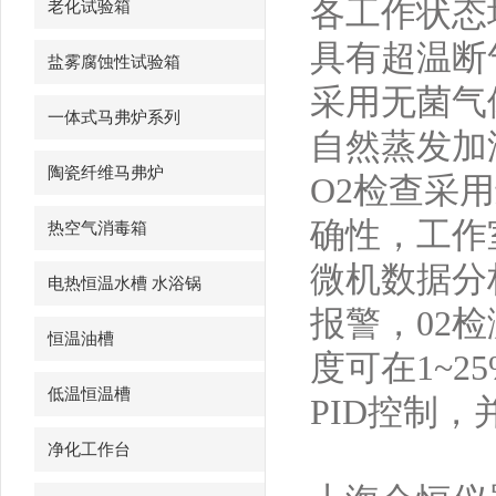
各工作状态
老化试验箱
具有超温断
盐雾腐蚀性试验箱
采用无菌气
一体式马弗炉系列
自然蒸发加
陶瓷纤维马弗炉
O2检查采
确性，工作
热空气消毒箱
微机数据分
电热恒温水槽 水浴锅
报警，02
恒温油槽
度可在1~
低温恒温槽
PID控制
净化工作台