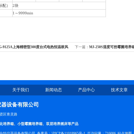
标配）
2块
1～9999min
G-9125A上海精密型300度台式电热恒温鼓风
下一篇：
MJ-250S湿度可控霉菌培养
烘箱
关于我们
新闻动态
产品中心
技术文章
仪器设备有限公司
贤区青灵路
化培养箱、小型霉菌培养箱、双层培养摇床等产品
合恒仪器设备有限公司 备案号：
沪ICP备11018965号-1
总访问量：716006
站点地图