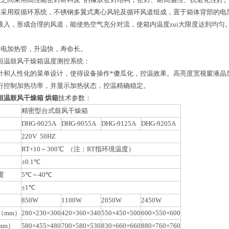
道采用双循环系统，不锈钢多翼式离心风轮及循环风道组成，置于箱体背部的电
吸入，形成合理的风道，能使热空气充分对流，使箱内温度zui大限度达到均
用电加热管，升温快，寿命长。
恒温鼓风干燥箱温度测控系统：
计和人性化的菜单设计，使得设备操作*傻瓜化，控温效果。高亮度宽视窗液晶
行控制加热功率，并显示加热状态，控温精确稳定。
恒温鼓风干燥箱 烘箱
技术参数：
精密型台式鼓风干燥箱
DHG-9025A
DHG-9055A
DHG-9125A
DHG-9205A
220V 50HZ
RT+10～300℃ （注：RT指环境温度）
±0.1℃
度
5℃～40℃
±1℃
850W
1100W
2050W
2450W
（mm）
280×230×300
420×360×340
550×450×500
600×550×600
mm）
580×455×480
700×580×530
830×660×660
880×760×760