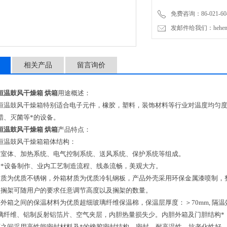
免费咨询：86-021-604
发邮件给我们：hehengyi
相关产品
留言询价
恒温鼓风干燥箱 烘箱
用途概述：
恒温鼓风干燥箱特别适合电子元件，橡胶，塑料，装饰材料等行业对温度均匀
蜡、灭菌等*的设备。
恒温鼓风干燥箱 烘箱
产品特点：
恒温鼓风干燥箱箱体结构：
由室体、加热系统、电气控制系统、送风系统、保护系统等组成。
用*设备制作、业内工艺制造流程、线条流畅，美观大方。
材质为优质不锈钢，外箱材质为优质冷轧钢板，产品外壳采用环保金属漆喷制，
内搁架可随用户的要求任意调节高度以及搁架的数量。
与外箱之间的保温材料为优质超细玻璃纤维保温棉，保温层厚度：＞70mm, 隔
璃纤维、铝制反射铝箔片、空气夹层，内胆热量损失少。内胆外箱及门胆结构*
框之间采用高性能密封材料及*的橡胶密封结构，密封、耐高温性、抗老化性好