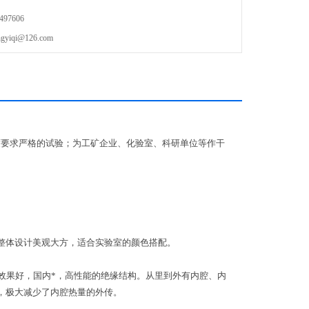
97606
qi@126.com
度要求严格的试验；为工矿企业、化验室、科研单位等作干
整体设计美观大方，适合实验室的颜色搭配。
温效果好，国内*，高性能的绝缘结构。从里到外有内腔、内
，极大减少了内腔热量的外传。
。