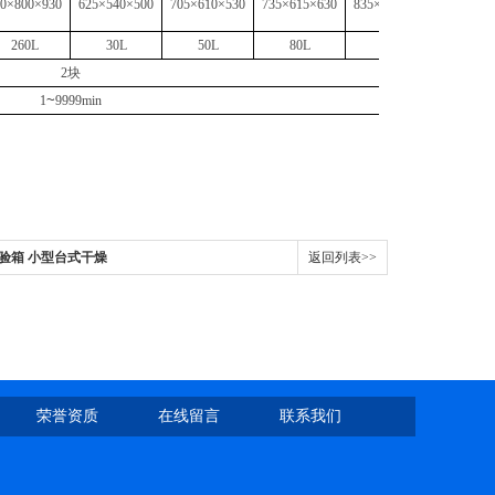
80×800×930
625×540×500
705×610×530
735×615×630
835×670×730
880×800
260L
30L
50L
80L
136L
220
2块
~
1
9999min
试验箱 小型台式干燥
返回列表>>
荣誉资质
在线留言
联系我们