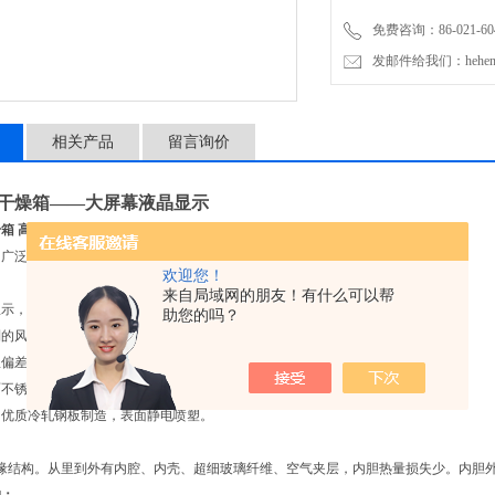
免费咨询：86-021-604
发邮件给我们：hehengyi
相关产品
留言询价
风干燥箱——大屏幕液晶显示
箱 高温电热烤箱
用途概述
：
，广泛用于工矿企业、化验室、科研单位等作干燥、烘焙熔蜡、灭菌作用。
欢迎您！
来自局域网的朋友！有什么可以帮
显示，多组数据一屏显示，菜单式操作界面，简单易懂，便于操作。
助您的吗？
制的风道循环系统，自动排放箱体内部的水蒸气
,再无手动调节的烦恼。
温偏差保护、数字显示的微电脑温度控制器，带有定时功能，控温精确可靠。
面不锈钢，搁板支架可以自由装卸，半圆形四角设计使清洁更方便。
用优质冷轧钢板制造，表面静电喷塑。
缘结构。从里到外有内腔、内壳、超细玻璃纤维、空气夹层，内胆热量损失少。内胆外