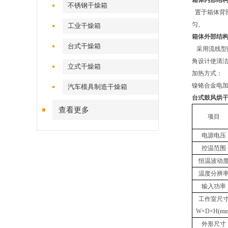
箱体内部结
不锈钢干燥箱
置于箱体背
匀。
工业干燥箱
箱体外部结
台式干燥箱
采用流线型
角设计使清
立式干燥箱
加热方式：
镍铬合金电
汽车模具制造干燥箱
台式鼓风烘干
查看更多
项目
电源电压
控温范围
恒温波动
温度分辨
输入功率
工作室尺
W×D×H(mm
外形尺寸