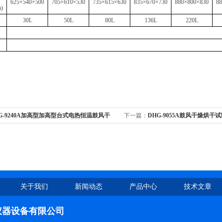
625×540×500
705×610×530
735×615×630
835×670×730
880×800×830
8
)
30L
50L
80L
136L
220L
G-9240A加高型加高型台式电热恒温鼓风干
下一篇：
DHG-9055A鼓风干燥烘干
箱
关于我们
新闻动态
产品中心
技术文章
仪器设备有限公司