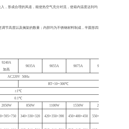
吸入，形成合理的风道，能使热空气充分对流，使箱内温度达到均
意调节高度以及搁架的数量；内胆均为不锈钢材料制成，半圆形四
9240A
9035A
9055A
9075A
9145A
9245
加高
AC220V 50Hz
~
RT+10
300℃
±1℃
0.1℃
2050W
850W
1100W
1550W
2050W
2500
00×595×750
340×330×320
420×350×390
450×400×450
550×450×550
600×595