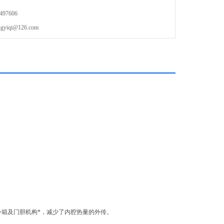
97606
qi@126.com
箱及门胆机构*，减少了内腔热量的外传。