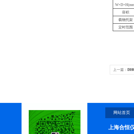
W×D×H(mm
容积
载物托架
定时范围
上一篇：
DH
燥箱
网站首页
上海合恒