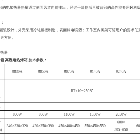
构：
部的电加热器热量通过侧面风道向前排出，经过干燥物后再被背部的高性能专用风机
构：
圆弧设计，外壳采用冷轧钢板制造，表面静电喷塑；工作室内搁架可随用户的要求任
洁更方便。
加热器
箱 高温电热烤箱
技术参数
：
9030A
9050A
9070A
9140A
9240A
~
RT+10
250℃
度
率
800W
850W
1100W
1550W
2050W
寸
600×
340×330×320
420×350×390
450×400×450
550×450×550
6
)
595×650