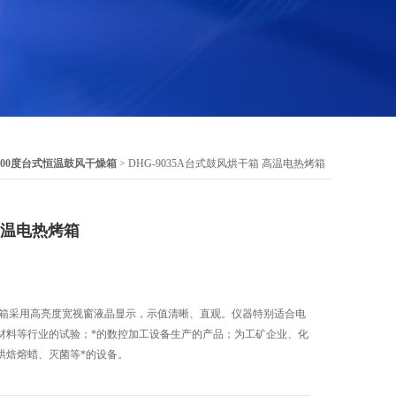
300度台式恒温鼓风干燥箱
> DHG-9035A台式鼓风烘干箱 高温电热烤箱
高温电热烤箱
烤箱采用高亮度宽视窗液晶显示，示值清晰、直观。仪器特别适合电
材料等行业的试验；*的数控加工设备生产的产品；为工矿企业、化
烘焙熔蜡、灭菌等*的设备。