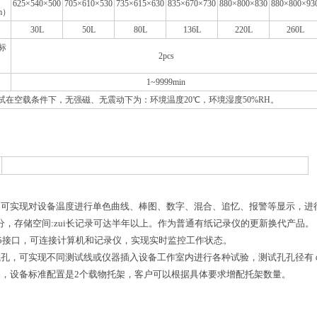
625×540×500
705×610×530
735×615×630
835×670×730
880×800×830
880×800×93
m）
30L
50L
80L
136L
220L
260L
标
2pcs
1~9999min
试在空载条件下，无强磁、无震动下为：环境温度20℃，环境湿度50%RH。
，可实现对设备温度进行单色曲线、棒图、数字、混合、追忆、报警等显示，进
-1分，存储空间:zui长记录可达半年以上。作为普通有纸记录仪的更新换代产品。
485接口，可连接计算机和记录仪，实现实时监控工作状态。
试孔，可实现不同测试线或仪器插入设备工作室内进行各种试验，测试孔孔径有￠2
架，设备标准配置是2个载物托架，客户可以根据具体要求增配托架数量。