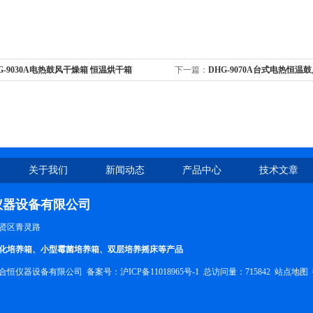
G-9030A电热鼓风干燥箱 恒温烘干箱
下一篇：
DHG-9070A台式电热恒温
温烘干箱
关于我们
新闻动态
产品中心
技术文章
仪器设备有限公司
贤区青灵路
化培养箱、小型霉菌培养箱、双层培养摇床等产品
合恒仪器设备有限公司 备案号：
沪ICP备11018965号-1
总访问量：715842
站点地图