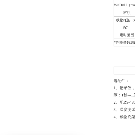
W×D×H（m
容积
载物托架（
配）
定时范围
*性能参数测
选配件：
1、记录仪
隔：1秒--
2、配RS-
3、温度测
4、载物托