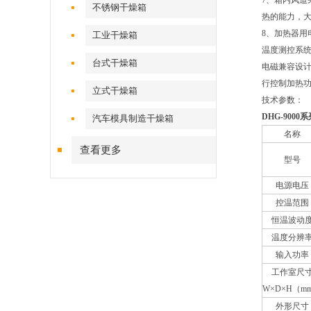
7、箱内风道
不锈钢干燥箱
热的能力，
8、加热器用
工业干燥箱
温度测控系
台式干燥箱
电磁兼容设
行控制加热
立式干燥箱
技术参数：
DHG-9000系
汽车模具制造干燥箱
名称
查看更多
型号
电源电压
控温范围
恒温波动
温度分辨
输入功率
工作室尺
W×D×H（m
外形尺寸