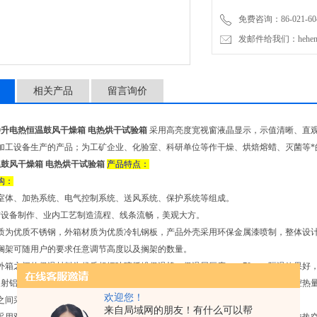
免费咨询：86-021-604
发邮件给我们：hehengyi
相关产品
留言询价
0升电热恒温鼓风干燥箱 电热烘干试验箱
采用高亮度宽视窗液晶显示，示值清晰、直
加工设备生产的产品；为工矿企业、化验室、科研单位等作干燥、烘焙熔蜡、灭菌等*
温鼓风干燥箱 电热烘干试验箱
产品特点：
构：
室体、加热系统、电气控制系统、送风系统、保护系统等组成。
*设备制作、业内工艺制造流程、线条流畅，美观大方。
材质为优质不锈钢，外箱材质为优质冷轧钢板，产品外壳采用环保金属漆喷制，整体设
搁架可随用户的要求任意调节高度以及搁架的数量。
外箱之间的保温材料为优质超细玻璃纤维保温棉，保温层厚度：＞70mm, 隔温效果
反射铝箔片、空气夹层，内胆热量损失少。内胆外箱及门胆结构*，极大减少了内腔热
欢迎您！
之间采用高性能密封材料及*的橡胶密封结构，密封、耐高温性、抗老化性好。
来自局域网的朋友！有什么可以帮