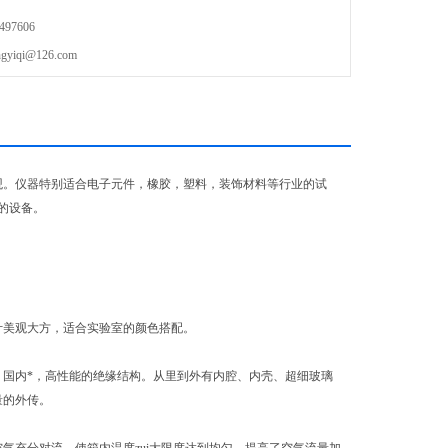
97606
qi@126.com
观。仪器特别适合电子元件，橡胶，塑料，装饰材料等行业的试
的设备。
计美观大方，适合实验室的颜色搭配。
好，国内*，高性能的绝缘结构。从里到外有内腔、内壳、超细玻璃
量的外传。