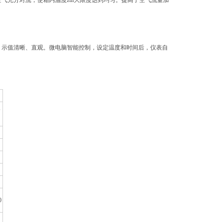
气充分对流，使箱内温度zui大限度达到均匀。提高了空气流量加
，示值清晰、直观。微电脑智能控制，设定温度和时间后，仪表自
A
0