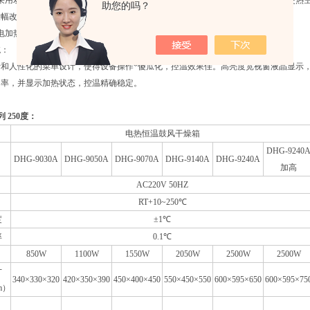
采用双循环系统，不锈钢多翼式离心风轮及循环风道组成，形成合理的风道，能使热空
助您的吗？
大幅改善了干燥箱的温度均匀性。
电加热管，升温快，寿命长。
统：
计和人性化的菜单设计，使得设备操作*傻瓜化，控温效果佳。高亮度宽视窗液晶显示
功率，并显示加热状态，控温精确稳定。
列 250度：
电热恒温鼓风干燥箱
DHG-9240
DHG-9030A
DHG-9050A
DHG-9070A
DHG-9140A
DHG-9240A
加高
AC220V 50HZ
RT+10~250℃
度
±1℃
率
0.1℃
850W
1100W
1550W
2050W
2500W
2500W
寸
340×330×320
420×350×390
450×400×450
550×450×550
600×595×650
600×595×75
m）