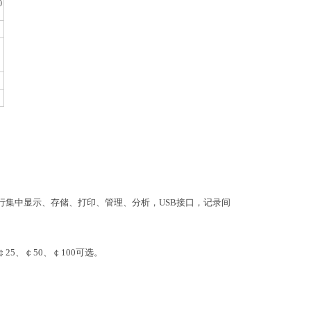
0
行集中显示、存储、打印、管理、分析，USB接口，记录间
5、￠50、￠100可选。