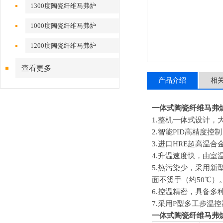
1300度陶瓷纤维马弗炉
1000度陶瓷纤维马弗炉
1200度陶瓷纤维马弗炉
查看更多
产品介绍
相
一体式陶瓷纤维马弗
1.
整机一体式设计，
2.
智能PID高精度控
3.
进口HRE超高温合
4.
升温速度快，由室温
5.
热污染少，采用新型
面不烫手（约50
℃
）
6.
控温精密，具备多
7.
采用P型多工步温
一体式陶瓷纤维马弗