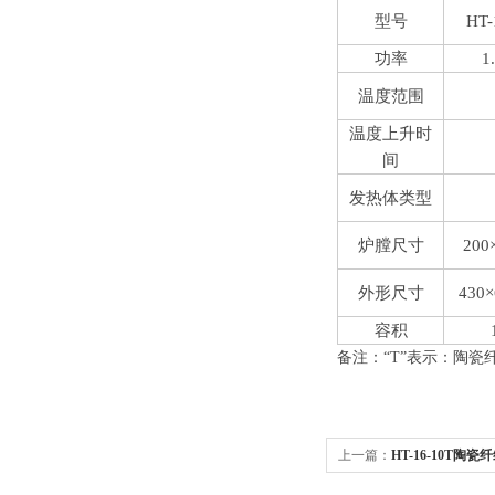
型号
HT-
功率
1
温度范围
温度上升时
间
发热体类型
炉膛尺寸
200
外形尺寸
430×
容积
备注：“
T
”表示：陶瓷
上一篇：
HT-16-10T陶
阻炉