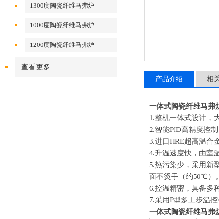
1300度陶瓷纤维马弗炉
1000度陶瓷纤维马弗炉
1200度陶瓷纤维马弗炉
查看更多
产品介绍
相
一体式陶瓷纤维马弗
1.
整机一体式设计，
2.
智能PID高精度控
3.
进口HRE超高温合
4.
升温速度快，由室温
5.
热污染少，采用新型
面不烫手（约50
℃
）
6.
控温精密，具备多
7.
采用P型多工步温
一体式陶瓷纤维马弗