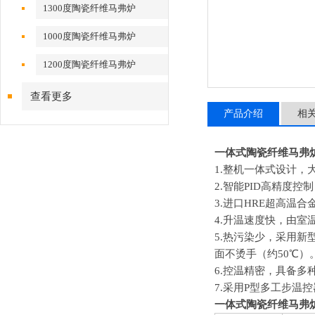
1300度陶瓷纤维马弗炉
1000度陶瓷纤维马弗炉
1200度陶瓷纤维马弗炉
查看更多
产品介绍
相
一体式陶瓷纤维马弗
1.
整机一体式设计，
2.
智能PID高精度控
3.
进口HRE超高温合
4.
升温速度快，由室温
5.
热污染少，采用新型
面不烫手（约50
℃
）
6.
控温精密，具备多
7.
采用P型多工步温
一体式陶瓷纤维马弗