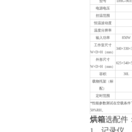
型号
DHG-903
电源电压
控温范围
恒温波动度
温度分辨率
输入功率
850W
工作室尺寸
340×330×
W×D×H（mm）
外形尺寸
625×540×
W×D×H（mm）
容积
30L
载物托架（标
配）
定时范围
*性能参数测试在空载条件
50%RH。
烘箱
选配件
1、记录仪