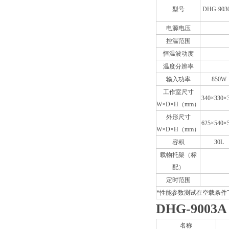
型号
DHG-903
电源电压
控温范围
恒温波动度
温度分辨率
输入功率
850W
工作室尺寸
340×330×
W×D×H（mm）
外形尺寸
625×540×
W×D×H（mm）
容积
30L
载物托架（标
配）
定时范围
*性能参数测试在空载条件
DHG-9003
名称