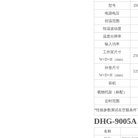
型号
D
电源电压
控温范围
恒温波动度
温度分辨率
输入功率
工作室尺寸
25
W×D×H（mm）
外形尺寸
53
W×D×H（mm）
容积
载物托架（标配）
定时范围
*性能参数测试在空载条件
DHG-9005
名称