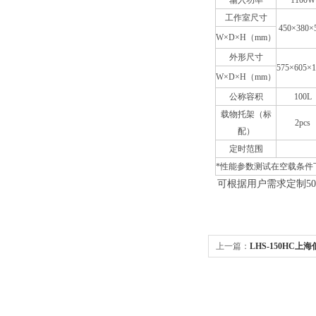
输入功率
1100W
工作室尺寸
450×380×
W×D×H（mm）
外形尺寸
575×605×1
W×D×H（mm）
公称容积
100L
载物托架（标
2pcs
配）
定时范围
*性能参数测试在空载条件
可根据用户需求定制500L
上一篇：
LHS-150HC
培养箱