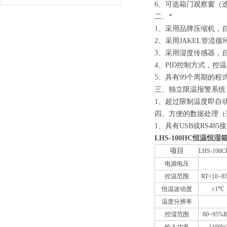
6、
可选箱门观察窗（选
二、
*
1、
采用品牌压缩机，
2、
采用JAKEL管流
3、
采用湿度传感器，
4、
PID控制方式，控
5、
具有99个周期的程
三、
独立限温报警系统
1、
超过限制温度即自
四、
方便的数据处理（
1、
具有USB或RS4
LHS-100HC恒温恒湿
项目
LHS-100C
电源电压
控温范围
RT+10~8
恒温波动度
±1℃
温度分辨率
控湿范围
80~95%