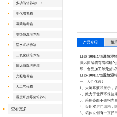
多功能培养箱C02
生化培养箱
霉菌培养箱
电热恒温培养箱
产品介绍
相
隔水式培养箱
二氧化碳培养箱
LHS-100HC恒温恒湿
恒温恒湿箱有着精确的
恒温恒湿培养箱
织、食品加工等无菌试
LHS-100HC恒温恒湿
光照培养箱
一、
人性化设计
人工气候箱
1、
大屏幕液晶显示，
2、
致力于世界环保健
湿度可控霉菌培养箱
3、
采用镜面不锈钢内
4、
采用双层门结构，
查看更多
5、
箱体左侧有一直径2