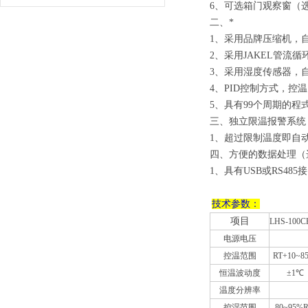
6、
可选箱门观察窗（选
二、
*
1、
采用品牌压缩机，
2、
采用JAKEL管流
3、
采用湿度传感器，
4、
PID控制方式，控
5、
具有99个周期的程
三、
独立限温报警系统
1、
超过限制温度即自
四、
方便的数据处理（
1、
具有USB或RS4
技术参数：
项目
LHS-100C
电源电压
控温范围
RT+10~8
恒温波动度
±1℃
温度分辨率
控湿范围
80~95%