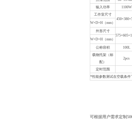
输入功率
1100W
工作室尺寸
450×380×
W×D×H（mm）
外形尺寸
575×605×1
W×D×H（mm）
公称容积
100L
载物托架（标
2pcs
配）
定时范围
*性能参数测试在空载条件
可根据用户需求定制500L