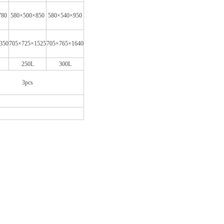
780
580×500×850
580×540×950
350
705×725×1525
705×765×1640
250L
300L
3pcs