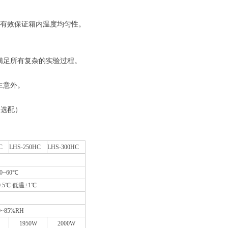
有效保证箱内温度均匀性。
。
以满足所有复杂的实验过程。
生意外。
（选配）
C
LHS-250HC
LHS-300HC
0~60℃
.5℃ 低温±1℃
0~85%RH
1950W
2000W