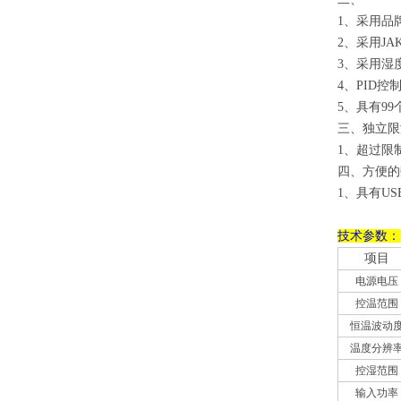
1、
采用品
2、
采用J
3、
采用湿
4、
PID
5、
具有9
三、
独立限
1、
超过限
四、
方便的
1、
具有U
技术参数：
项目
电源电压
控温范围
恒温波动
温度分辨
控湿范围
输入功率