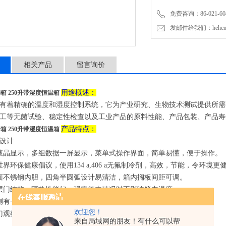
免费咨询：86-021-604
发邮件给我们：hehengyi
相关产品
留言询价
用途概述
：
箱 250升带湿度恒温箱
有着精确的温度和湿度控制系统，它为产业研究、生物技术测试提供所需
工等无菌试验、稳定性检查以及工业产品的原料性能、产品包装、产品寿
产品特点：
箱 250升带湿度恒温箱
设计
液晶显示，多组数据一屏显示，菜单式操作界面，简单易懂，便于操作。
世界环保健康倡议
，使用134 a,406 a无氟制冷剂
，高效，节能
，
令环境更
面不锈钢内胆，四角半圆弧
设计
易清洁，箱内搁板间距可调。
层门结构，隔热性能好，观察箱内情况时不影响箱内温度。
侧有一直径25mm/50mm的测试孔，便于实验操作与测量温度。（选配）
欢迎您！
门观察窗（选配、SC除外）
来自局域网的朋友！有什么可以帮