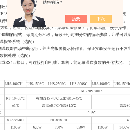
助您的吗？
牌压缩机，自主研发的压缩机降温系统，可有效延长压缩机使用寿命。
AKEL管流循环风机，配上*设计的风道结构，
制造出良好的空气循环系统，
度传感器，自主设计的内置水箱
电热管
加湿系统，有效的保证湿度偏差。
控制方式，控温、控湿精确波动小，菜单式操作页面，简单易懂，便于操作
9个周期的程式，每周期分30段，每段99小时99分钟的循环步骤，几乎可
温报警系统（选配）
制温度即自动中断运行，并声光报警提示操作者。保证实验安全运行不发
数据处理（选配）
SB或RS485接口，可连接打印机或计算机，能记录温度参数的变化状况。
LHS-100CH
LHS-150SC
LHS-250SC
LHS-300SC
LHS-100HC
LHS-150H
AC220V 50HZ
RT+10~85℃
有加湿15~45℃ 无加湿10~45℃
度
±1℃
高温±0.5℃ 低温±1.5℃
高温±0
率
0.1℃
80~95%RH
60~85%RH
4
1100W
620W
730W
850W
1100W
1400W