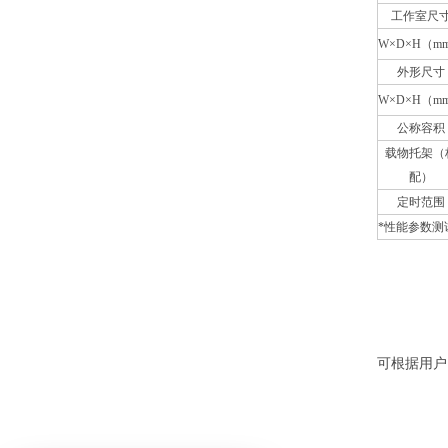
工作室尺
W×D×H（m
外形尺寸
W×D×H（m
公称容积
载物托架（
配）
定时范围
*性能参数测
可根据用户需