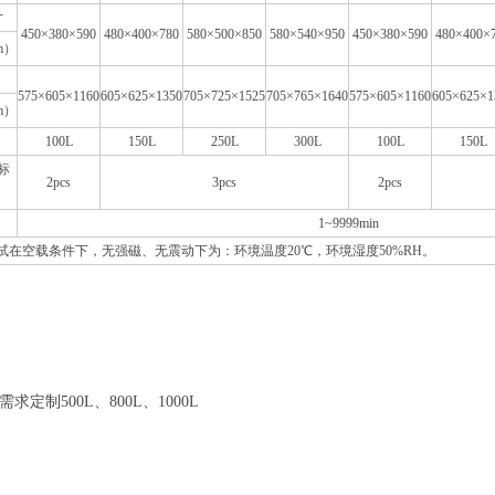
寸
450×380×590
480×400×780
580×500×850
580×540×950
450×380×590
480×400×
m）
575×605×1160
605×625×1350
705×725×1525
705×765×1640
575×605×1160
605×625×1
m）
100L
150L
250L
300L
100L
150L
标
2pcs
3pcs
2pcs
1~9999min
试在空载条件下，无强磁、无震动下为：环境温度20℃，环境湿度50%RH。
求定制500L、800L、1000L