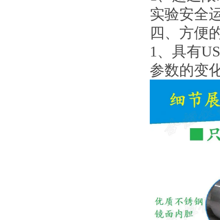
实验安全
四、
方便
1、
具有U
参数的变