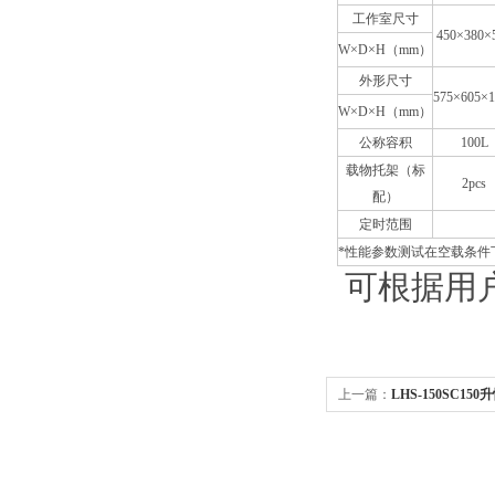
工作室尺寸
450×380×
W×D×H（mm）
外形尺寸
575×605×1
W×D×H（mm）
公称容积
100L
载物托架（标
2pcs
配）
定时范围
*性能参数测试在空载条件
可根据用户需
上一篇：
LHS-150SC1