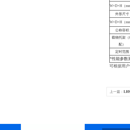
W×D×H（m
外形尺寸
W×D×H（m
公称容积
载物托架（
配）
定时范围
*性能参数
可根据用户
上一篇：
LH
箱 恒温培养