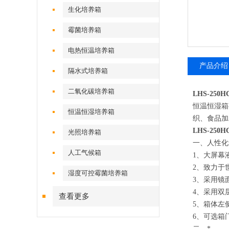
生化培养箱
霉菌培养箱
电热恒温培养箱
产品介绍
隔水式培养箱
二氧化碳培养箱
LHS-25
恒温恒湿箱
恒温恒湿培养箱
织、食品加
LHS-25
光照培养箱
一、
人性化
人工气候箱
1
、
大屏幕
2
、
致力于
湿度可控霉菌培养箱
3
、
采用镜
4
、
采用双
查看更多
5
、
箱体左
6
、
可选箱
二、
*