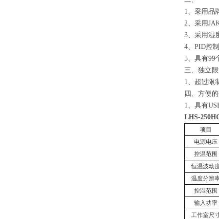
1
、
采用品
2
、
采用
JA
3
、
采用湿
4
、
PID
控
5
、
具有
99
三、
独立限
1
、
超过限
四、
方便的
1
、
具有
US
LHS-25
项目
电源电压
控温范围
恒温波动
温度分辨
控湿范围
输入功率
工作室尺