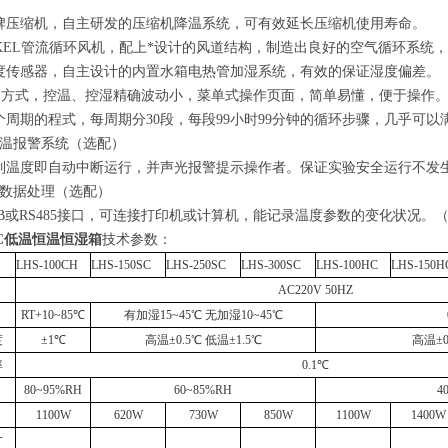
牌压缩机，自主研发的压缩机降温系统，可有效延长压缩机使用寿命。
KEL
管流循环风机，配上*设计的风道结构，
制造出良好的空气循环系统，
度传感器，自主设计的内置水箱
电热管
加湿系统，有效的保证湿度偏差。
制方式，控温、控湿精确波动小，菜单式操作页面，简单易懂，便于操作
个周期的程式，每周期分
30
段，每段
99
小时
99
分钟的循环步骤，几乎可以
温报警系统（选配）
制温度即自动中断运行，并声光报警提示操作者。保证实验安全运行不发
数据处理（选配）
B
或
RS485
接口，可连接打印机或计算机，能记录温度参数的变化状况。
0HC低温恒温恒湿箱
技术参数
：
LHS-100CH
LHS-150SC
LHS-250SC
LHS-300SC
LHS-100HC
LHS-150H
AC220V 50HZ
RT+10~85℃
有加湿15~45℃ 无加湿10~45℃
度
±1℃
高温±0.5℃ 低温±1.5℃
高温±0
率
0.1℃
80~95%RH
60~85%RH
4
1100W
620W
730W
850W
1100W
1400W
寸