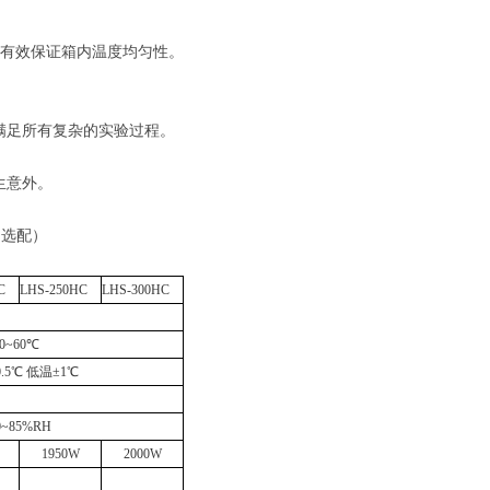
有效保证箱内温度均匀性。
。
满足所有复杂的实验过程。
生意外。
（选配）
C
LHS-250HC
LHS-300HC
0~60℃
.5℃ 低温±1℃
0~85%RH
1950W
2000W