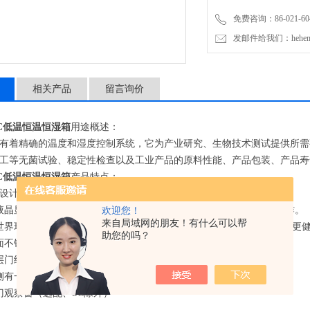
免费咨询：86-021-604
发邮件给我们：hehengyi
相关产品
留言询价
0HC低温恒温恒湿箱
用途概述
：
有着精确的温度和湿度控制系统，它为产业研究、生物技术测试提供所需
工等无菌试验、稳定性检查以及工业产品的原料性能、产品包装、产品寿
0HC低温恒温恒湿箱
产品特点
：
设计
液晶显示，多组数据一屏显示，菜单式操作界面，简单易懂，便于操作。
欢迎您！
来自局域网的朋友！有什么可以帮
世界环保健康倡议
，使用
134 a,406 a
无氟制冷剂
，高效，节能
，
令环境更
助您的吗？
面不锈钢内胆，四角半圆弧
设计
易清洁，箱内搁板间距可调。
层门结构，隔热性能好，观察箱内情况时不影响箱内温度。
侧有一直径
25mm/50mm
的测试孔，便于实验操作与测量温度。（选配）
门观察窗（选配、
SC
除外）