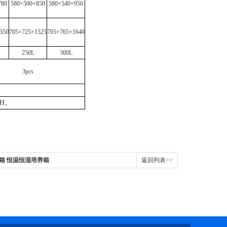
780
580×500×850
580×540×950
350
705×725×1525
705×765×1640
250L
300L
3pcs
H。
湿箱 恒温恒湿培养箱
返回列表>>