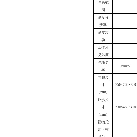
控温范
围
温度分
辨率
温度波
动
工作环
境温度
消耗功
600W
率
内胆尺
寸
250
×260×250
（mm）
外形尺
寸
530
×480×420
（mm）
载物托
架（标
配）