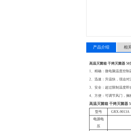
产品介绍
相
高温灭菌箱 干烤灭菌器 5
1、精确：
微电脑温度控制
2、迅速：
升温快，强迫对
3、安全：
超过限制温度即
4、方便：
可调节风门，搁
高温灭菌箱 干烤灭菌器 
型号
GRX-9013A
电源电
压