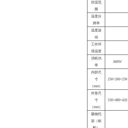
控温范
围
温度分
辨率
温度波
动
工作环
境温度
消耗功
600W
率
内胆尺
寸
250
×260×250
（mm）
外形尺
寸
530
×480×420
（mm）
载物托
架（标
配）