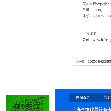
灭菌室设计体积
：
重量
：
120
kg
体积
：
6
6
0×
78
0×
13
：
：张海卫
公司：www.heheng
上一篇：
LDZM-80KC
智能型灭菌器
网站首页
关于
上海合恒仪器设备