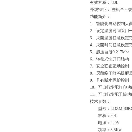
有效容积： 8
0L
外观特征： 整机全不
功能简介：
1
、
智能化自动控制灭
2
、
设定温度时间采用
3
、
灭菌温度任意设定
4
、
灭菌时间任意设定
5
、
超压自泄
0.217Mpa
6
、
转盘式快开门结构
7
、
安全联锁互动控制
8
、
灭菌终了蜂鸣提醒
9
、
具有断水保护控制
10
、
可自行增配打印功
11
、
可自行增配干燥功
技术参数：
型号
：
LDZM-
8
0K
容积
：
8
0L
电源
：
220V
功率
：
3
.5
Kw