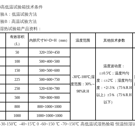
9
高低温试验箱技术条件
试验
A
：低温试验方法
试验
B
：高温试验方法
湿热试验箱产品资料：
有效容积
内胆尺寸W×D×H（mm）
温度范围
其他技术参数
（L）
50
320×350×450
100
500×400×500
温度波动度：
150
500×500×600
≤±0.5℃；温度均匀
-30℃-100℃;湿
225
500×600×750
度：≤±2℃ ；湿度均匀
度范围：30%～
度：+2/-3％（75％R.H
250
520×630×780
98%R.H
以上）±5％（75％R.H
500
700×800×900
以下）
800
800×1000×1000
1000
1000×1000×1000
 ℃ -30-150℃ -40~15℃ 0 -60~150 ℃ -70~150℃ 高低温试湿热验箱 恒