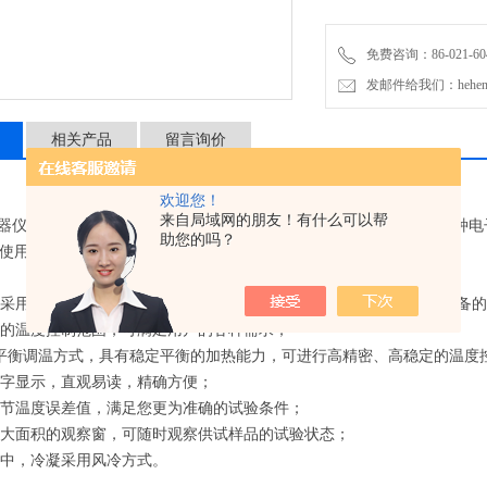
免费咨询：86-021-604
发邮件给我们：hehengyi
相关产品
留言询价
欢迎您！
来自局域网的朋友！有什么可以帮
仪表材料、电工、电子产品、家用电器、汽摩配件、化工涂料、各种电
助您的吗？
使用时的适应性试验，考核其各项性能指标。
采用进口件，性能优异，外观美观，可靠性好，是实验室环境试验设备的
的温度控制范围，可满足用户的各种需求；
平衡调温方式，具有稳定平衡的加热能力，可进行高精密、高稳定的温度
字显示，直观易读，精确方便；
节温度误差值，满足您更为准确的试验条件；
大面积的观察窗，可随时观察供试样品的试验状态；
中，冷凝采用风冷方式。