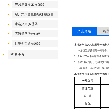
光照培养摇床 振荡器
敞开式大容量摇瓶机 振荡器
水浴摇床 振荡器
产品介绍
相
高通量平行合成仪
经济型普通振荡器
水浴摇床 往复式恒温培养摇床
1、水浴恒温振荡器是一种培养
查看更多
2、TS-110X水浴摇床具备
3、设有机械定时，万能弹簧试
4、无极调速，运转平稳，操作
水浴摇床 往复式恒温培养摇床
产品型号
转速范围
振 幅
标配