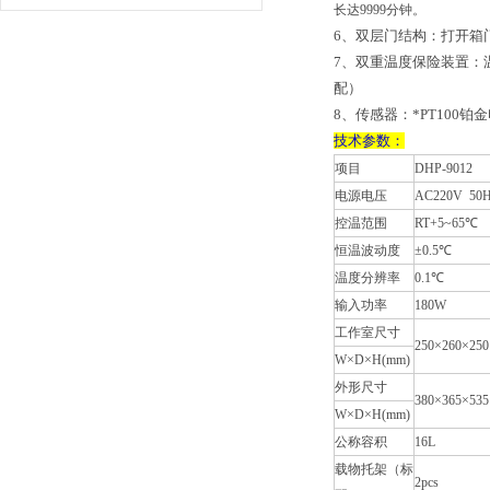
长达9999分钟。
6、双层门结构：打开箱
7、双重温度保险装置：
配）
8、传感器：*PT100
技术参数：
项目
DHP-9012
电源电压
AC220V 50
控温范围
RT+5~65℃
恒温波动度
±0.5℃
温度分辨率
0.1℃
输入功率
180W
工作室尺寸
250×260×250
W×D×H(mm)
外形尺寸
380×365×535
W×D×H(mm)
公称容积
16L
载物托架（标
2pcs