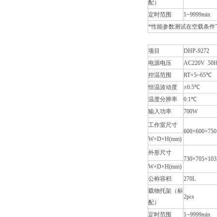
配）
定时范围
1~9999min
*性能参数测试在空载条件
项目
DHP-9272
电源电压
AC220V 50
控温范围
RT+5~65℃
恒温波动度
±0.5℃
温度分辨率
0.1℃
输入功率
700W
工作室尺寸
600×600×750
W×D×H(mm)
外形尺寸
730×705×103
W×D×H(mm)
公称容积
270L
载物托架（标
2pcs
配）
定时范围
1~9999min