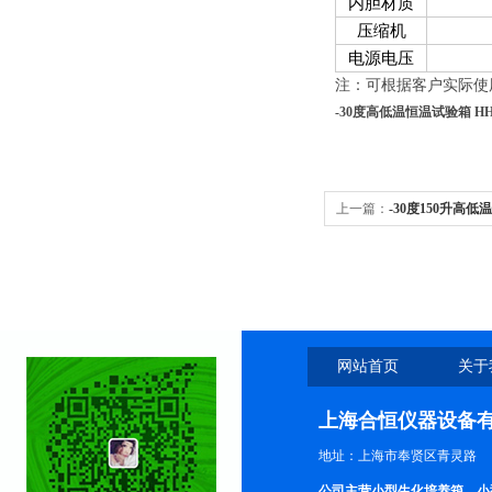
内胆材质
压缩机
电源电压
注：可根据客户实际使
-30度高低温恒温试验箱 HHG
上一篇：
-30度150升高低
网站首页
关于
上海合恒仪器设备
地址：上海市奉贤区青灵路
公司主营小型生化培养箱、小