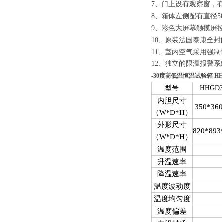
7、
门上设有观察窗，
8、
箱体左侧配有直径5
9、
彩色大屏幕触摸屏控
10、
原装法国泰康全封
11、
室内空气采用强制
12、
独立的限温报警系
-30度高低温恒温试验箱 HHG
型号
HHGD3
内胆尺寸
350*36
（W*D*H）
外形尺寸
820*893
（W*D*H）
温度范围
升温速率
降温速率
温度波动度
温度均匀度
温度偏差