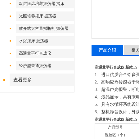
双层恒温培养振荡器 摇床
光照培养摇床 振荡器
敞开式大容量摇瓶机 振荡器
水浴摇床 振荡器
产品介绍
相
高通量平行合成仪
经济型普通振荡器
高通量平行合成仪 新款TS-11
1、
进口优质合金铝多
查看更多
2、
高响应热传感器于
3、
超温声光报警，断
4、
液晶显示，具有来
5、
具有水循环系统设
6、
整机静音设计，外
高通量平行合成仪 新款TS-1
产品型号
温控区（个）