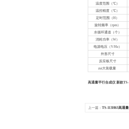
温度范围（℃）
温控精度（℃）
定时范围（H）
旋转频率（rpm）
水循环通道（个）
消耗功率（W）
电源电压（V/Hz）
外形尺寸
反应板尺寸
zui大装载量
高通量平行合成仪 新款TS-11
上一篇：
TS-113H63高