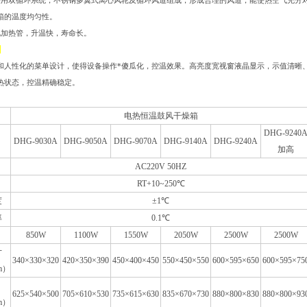
采用双循环系统，不锈钢多翼式离心风轮及循环风道组成，形成合理的风道，能使热空气充分对
箱的温度均匀性。
电加热管，升温快，寿命长。
：
和人性化的菜单设计，使得设备操作*傻瓜化，控温效果。高亮度宽视窗液晶显示，示值清晰
热状态，控温精确稳定。
电热恒温鼓风干燥箱
DHG-9240
DHG-9030A
DHG-9050A
DHG-9070A
DHG-9140A
DHG-9240A
加高
AC220V 50HZ
RT+10~250℃
度
±1℃
率
0.1℃
850W
1100W
1550W
2050W
2500W
2500W
寸
340×330×320
420×350×390
450×400×450
550×450×550
600×595×650
600×595×75
m）
625×540×500
705×610×530
735×615×630
835×670×730
880×800×830
880×800×93
m）