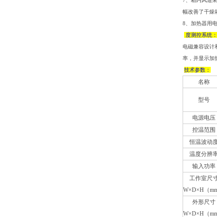
7、箱内风道
幅改善了干燥
8、加热器用
度测控系统
电磁兼容设计
率，并显示加
技术参数：
名称
型号
电源电压
控温范围
恒温波动
温度分辨
输入功率
工作室尺
W×D×H（m
外形尺寸
W×D×H（m