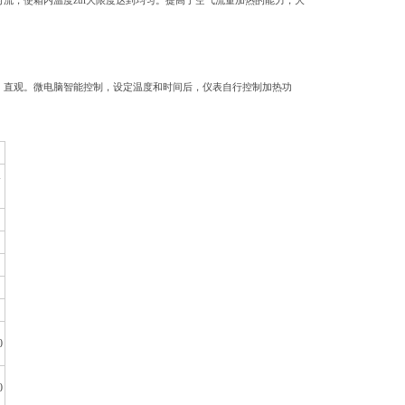
流，使箱内温度zui大限度达到均匀。提高了空气流量加热的能力，大
、直观。微电脑智能控制，设定温度和时间后，仪表自行控制加热功
A
0
0