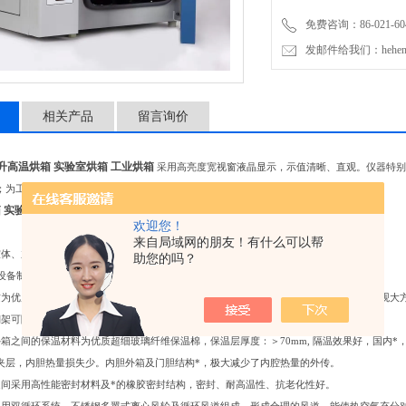
免费咨询：86-021-604
发邮件给我们：hehengyi
相关产品
留言询价
0升高温烘箱 实验室烘箱 工业烘箱
采用高亮度宽视窗液晶显示，示值清晰、直观。仪器特别
；为工矿企业、化验室、科研单位等作干燥、烘焙熔蜡、灭菌等*的设备。
箱 实验室烘箱 工业烘箱
产品特点：
欢迎您！
来自局域网的朋友！有什么可以帮
室体、加热系统、电气控制系统、送风系统、保护系统等组成。
助您的吗？
*设备制作、业内工艺制造流程、线条流畅，美观大方。
质为优质不锈钢，外箱材质为优质冷轧钢板，产品外壳采用环保金属漆喷制，整体设计美观大
搁架可随用户的要求任意调节高度以及搁架的数量。
外箱之间的保温材料为优质超细玻璃纤维保温棉，保温层厚度：＞70mm, 隔温效果好，国内
夹层，内胆热量损失少。内胆外箱及门胆结构*，极大减少了内腔热量的外传。
之间采用高性能密封材料及*的橡胶密封结构，密封、耐高温性、抗老化性好。