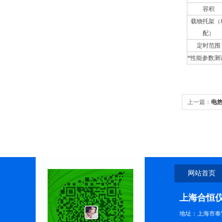
容积
载物托架（
配）
定时范围
*性能参数测
上一篇：
电热
9030A
网站首页
上海合恒
地址：上海市奉