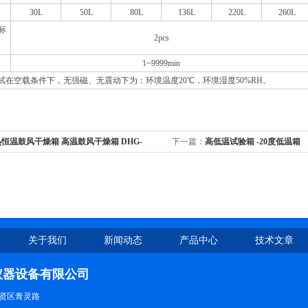
30L
50L
80L
136L
220L
260L
标
2pcs
1~9999min
试在空载条件下，无强磁、无震动下为：环境温度20℃，环境湿度50%RH。
恒温鼓风干燥箱 高温鼓风干燥箱 DHG-
下一篇：
高低温试验箱 -20度低温箱
关于我们
新闻动态
产品中心
技术文章
仪器设备有限公司
贤区青灵路