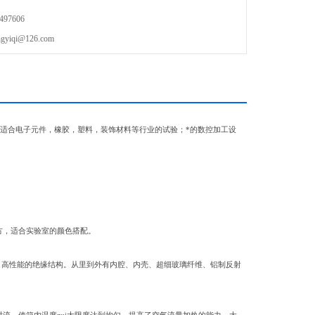
97606
qi@126.com
适合电子元件，橡胶，塑料，装饰材料等行业的试验；*的数控加工设
方，适合实验室的颜色搭配。
*，高性能的绝缘结构。从里到外有内腔、内壳、超细玻璃纤维、铝制反射