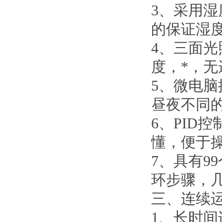
3、
采用湿
的保证湿
4、
三面光
度，*，无
5、
微电脑
昼夜不同
6、
PID
懂，便于
7、
具有9
环步骤，
三、
连续
1、
长时间