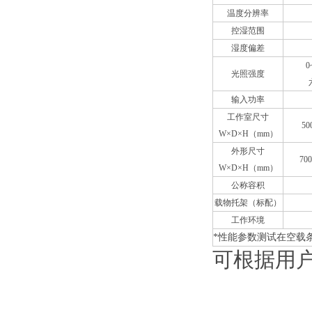
温度分辨率
控湿范围
湿度偏差
0
光照强度
输入功率
工作室尺寸
50
W×D×H（mm）
外形尺寸
700
W×D×H（mm）
公称容积
载物托架（标配）
工作环境
*性能参数测试在空载条
可根据用户需