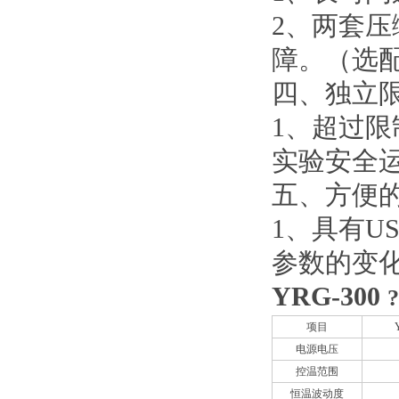
2、
两套压
障。（选
四、
独立
1、
超过限
实验安全
五、
方便
1、
具有U
参数的变
YRG-300
项目
电源电压
控温范围
恒温波动度