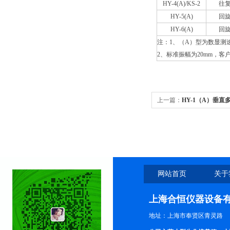
HY-4(A)/KS-2
往
HY-5(A)
回
HY-6(A)
回
注：1、（A）型为数显测
2、标准振幅为20mm，
上一篇：
HY-1（A）垂直
网站首页
关于
上海合恒仪器设备
地址：上海市奉贤区青灵路