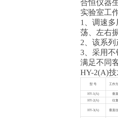
合恒
仪器生
实验室工
1、调速
荡、左右
2、该系
3、采用
满足不同
HY-2(A
型 号
工作
HY-1(A)
垂
HY-2(A)
往
HY-3(A)
垂直