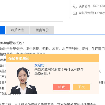
免费咨询：86-021-604
发邮件给我们：hehengyi
相关产品
留言询价
用途概述：
生化培养箱
适用于环境保护、卫生防疫、药检、农畜、水产等科研、院校、生产部门
植物栽培、育种试验的恒温设备。
产品特点：
生化培养箱
欢迎您！
设计
来自局域网的朋友！有什么可以帮
液晶显示，多组数据一屏显示，菜单式操作界面，简单易懂，便于操作。
助您的吗？
面不锈钢内胆，四角半圆弧
设计
易清洁，箱内搁板间距可调。
世界环保健康倡议
，使用
134a,406a
无氟制冷剂
，高效，节能
，
令环境更健
侧有一直径
25mm/50mm
的测试孔，便于实验操作与测量温度。（选配）
门观察窗（选配）
牌压缩机，自主研发的压缩机降温系统，可有效延长压缩机使用寿命。