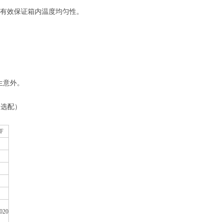
，有效保证箱内温度均匀性。
生意外。
（选配）
F
020