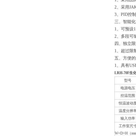
2、采用
JA
3、PID
三
、智能化
1、可预设
1
2、多段可
四
、独立限
1、超过限
五
、方便的
1、具有
US
LRH-70F
型号
电源电压
控温范围
恒温波动
温度分辨
输入功率
工作室尺
W×D×H（m