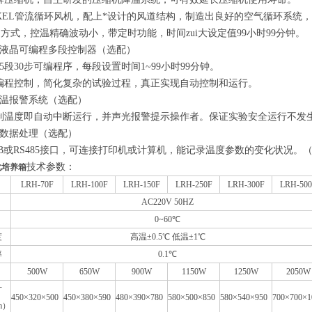
KEL
管流循环风机，配上*设计的风道结构，制造出良好的空气循环系统
控制方式，控温精确波动小，带定时功能，时间zui大设定值
99
小时
99
分钟。
液晶可编程多段控制器（选配）
5
段
30
步可编程序，每段设置时间
1~99
小时
99
分钟。
编程控制，简化复杂的试验过程，真正实现自动控制和运行。
温报警系统（选配）
制温度即自动中断运行，并声光报警提示操作者。保证实验安全运行不发
数据处理（选配）
B
或
RS485
接口，可连接打印机或计算机，能记录温度参数的变化状况。
技术参数：
生化培养箱
LRH-70F
LRH-100F
LRH-150F
LRH-250F
LRH-300F
LRH-500
AC220V 50HZ
0~60℃
度
高温±0.5℃ 低温±1℃
率
0.1℃
500W
650W
900W
1150W
1250W
2050W
寸
450×320×500
450×380×590
480×390×780
580×500×850
580×540×950
700×700×1
m）