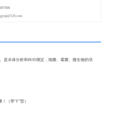
97606
qi@126.com
。是水体分析和
BOD
测定，细菌、霉菌、微生物的培
康！
（带“
F
”型）