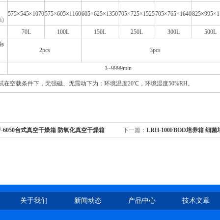
575×545×1070
575×605×1160
605×625×1350
705×725×1525
705×765×1640
825×995×1
m）
70L
100L
150L
250L
300L
500L
标
2pcs
3pcs
1~9999min
试在空载条件下，无强磁、无震动下为：环境温度20℃，环境湿度50%RH。
F-6050台式真空干燥箱 防氧化真空干燥箱
下一篇：
LRH-100FBOD培养箱 细
关于我们
新闻动态
产品中心
技术文章