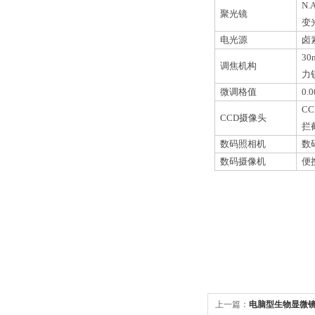
N.A
聚光镜
变
电光源
卤
30
调焦机构
力
微调格值
0.
CC
CCD
摄像头
拦
数码照相机
数
数码摄像机
便
上一篇：
电脑型生物显微镜 X